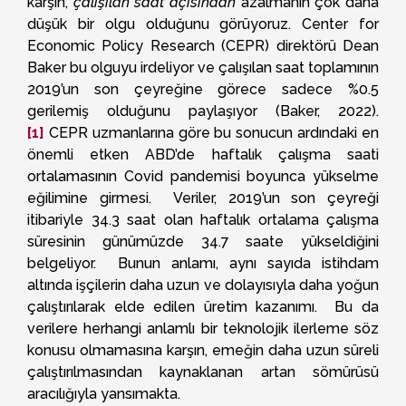
karşın,
çalışılan saat açısından
azalmanın çok daha
düşük bir olgu olduğunu görüyoruz. Center for
Economic Policy Research (CEPR) direktörü Dean
Baker bu olguyu irdeliyor ve çalışılan saat toplamının
2019’un son çeyreğine görece sadece %0.5
gerilemiş olduğunu paylaşıyor (Baker, 2022).
[1]
CEPR uzmanlarına göre bu sonucun ardındaki en
önemli etken ABD’de haftalık çalışma saati
ortalamasının Covid pandemisi boyunca yükselme
eğilimine girmesi. Veriler, 2019’un son çeyreği
itibariyle 34.3 saat olan haftalık ortalama çalışma
süresinin günümüzde 34.7 saate yükseldiğini
belgeliyor. Bunun anlamı, aynı sayıda istihdam
altında işçilerin daha uzun ve dolayısıyla daha yoğun
çalıştırılarak elde edilen üretim kazanımı. Bu da
verilere herhangi anlamlı bir teknolojik ilerleme söz
konusu olmamasına karşın, emeğin daha uzun süreli
çalıştırılmasından kaynaklanan artan sömürüsü
aracılığıyla yansımakta.