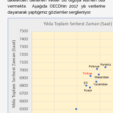
ülkelerden derlenen veriler bu olguya kısmen olur
vermekte. Aşağıda OECD’nin 2017 yılı verilerine
dayanarak yaptığımız gözlemler sergileniyor.