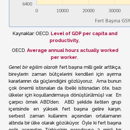
Kaynaklar: OECD.
Level of GDP per capita and
productivity
,
OECD.
Average annual hours actually worked
per worker
.
Genel bir eğilim olarak
fert başına milli gelir arttıkça,
bireylerin zaman bütçelerini kendileri için ayırma
kararlarının da güçlendiğini gözlüyoruz. Ama bunun
çok önemli istisnaları da (belki istisnadan öte, bazı
ülkeler için koşullandırmaya dönüştürülmüş) var. En
çarpıcı örnek ABD’den. ABD şekilde iletilen grup
içerisinde en yüksek fert başına gelire karşın,
serbest zaman kullanımı açısından ortalamanın
altında bir ülke olarak gözüküyor. Öyle ki fert başına
gelir açısından Türkiye’nin neredeyse 3 misli bir