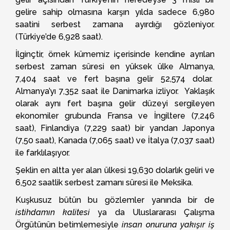
gelire sahip olmasına karşın yılda sadece 6,980
saatini serbest zamana ayırdığı gözleniyor.
(Türkiye’de 6,928 saat).
İlginçtir, örnek kümemiz içerisinde kendine ayrılan
serbest zaman süresi en yüksek ülke Almanya,
7,404 saat ve fert başına gelir 52,574 dolar.
Almanya’yı 7,352 saat ile Danimarka izliyor. Yaklaşık
olarak aynı fert başına gelir düzeyi sergileyen
ekonomiler grubunda Fransa ve İngiltere (7,246
saat), Finlandiya (7,229 saat) bir yandan Japonya
(7,50 saat), Kanada (7,065 saat) ve İtalya (7,037 saat)
ile farklılaşıyor.
Şeklin en altta yer alan ülkesi 19,630 dolarlık geliri ve
6,502 saatlik serbest zamanı süresi ile Meksika.
Kuşkusuz bütün bu gözlemler yanında bir de
istihdamın kalitesi
ya da Uluslararası Çalışma
Örgütünün betimlemesiyle
insan onuruna yakışır iş