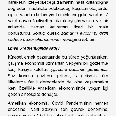
hareketini izleyebileceği, zamanını nasıl kullandığına
doğrudan müdahale edebileceği koşulları oluşturdu;
diğer yanda da bireyin tercihlerini gelir yaratan /
yaratmayan faaliyetler olarak ayrıştırmasına ve, bir
anlamda, zaman kavramını ticari bir mala
dönüştürdü. Sonuç olarak,
zamanın kullanımı
artık
sadece pazar ekonomisinin mantığına tabidir
.
Emek Üretkenliğinde Artış?
Küresel emek pazarlarında bu süreç yoğunlaşırken,
çalışma ekonomisi uzmanları yepyeni bir gözlemle
karşı karşıya kaldılar:
işgücüne katılımın gerilemesi
.
Söz konusu gözlem gelişmiş, azgelişmiş tüm
ülkelerde farklı derecelerde de olsa yaşanmakta
iken, özellikle Amerikan ekonomisinde yoğun ilgi
çeken bir tespite dönüştü.
Amerikan ekonomisi, Covid Pandemisinin hemen
öncesine –yani 2019’un son çeyrek dönemine,
görece yüzde 3.1 daha yüksek milli gelir üretmekte.