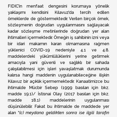
FIDIC’in menfaat dengesini korumaya yönelik
yaklaşımı kendisini Kılavuz’da tercih edilen
örneklerde de göstermektedir. Verilen birçok örnek,
sözleşmenin doğrudan uygulanmasını sağlayacak
kadar sözleşme metinlerinde doğrudan yer alan
ihtimalleri içermektedir. Örneğin iş sahibinin izni veya
bir idari makamın kararı olmamasına rağmen
yüklenici COVID-19 nedeniyle 4.1 ve 4.8.
maddelerdeki yükümlülüklerini yerine getirmek
amacıyla yani güvenli ve sağlıklı bir sahada
çalışılabilmesi için işleri yavaşlatmak durumunda
kalırsa hangi maddenin uygulanabileceğine ilişkin
Kılavuz bir açıklık içermemektedir. Kanaatimizce bu
ihtimalde Mücbir Sebep (1999 basıları için bkz.
madde 19.1)/ İstisnai Olay (2017 basıları için bkz.
madde 18.1) maddelerinin uygulanması
düşünülebilir. Fakat bu ihtimalde de maddede yer
alan “
(c) meydana geldikten sonra ise ilgili tarafın