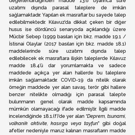
değerlendirdiğinden madde 13.6 uyarınca süre
uzatımı dışında parasal taleplere de imkân
sağlamaktadır. Yapılan ek masraflar bu sayede talep
edilebilmektedir. Kılavuz’da dikkat çeken bir diğer
husus ise dördüncü senaryoda açıklandığı üzere
Mücbir Sebep (1999 basıları için bkz. madde 19.1 /
İstisnai Olaylar (2017 basıları için bkz. madde 18.1)
maddelerinde süre uzatımı dışında talep
edilebilecek ek masraflara ilişkin taleplerde Kılavuz
madde 18.4’ü dar yorumlamakta ve sadece
maddede açıkça yer alan hallerde bu taleplere
imkân sağlamaktadır. COVID-19 da nitelik olarak
örneğin maddede yer alan savaş, terör gibi hallere
benzer nitelikte olmadığı için parasal talepte
bulunmanın genel olarak madde kapsamında
mümkün olamayacağı ifade edilmiştir. İlgili madde
incelendiğinde 18.1.(f)’de yer alan
“Deprem, tsunami,
volkanik aktivite, kasırga veya tayfun
” gibi doğal
afetler nedeniyle maruz kalınan masrafların madde