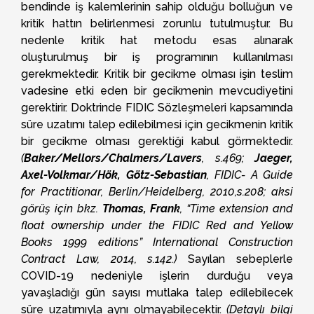
bendinde iş kalemlerinin sahip olduğu bolluğun ve
kritik hattın belirlenmesi zorunlu tutulmuştur. Bu
nedenle kritik hat metodu esas alınarak
oluşturulmuş bir iş programının kullanılması
gerekmektedir. Kritik bir gecikme olması işin teslim
vadesine etki eden bir gecikmenin mevcudiyetini
gerektirir. Doktrinde FIDIC Sözleşmeleri kapsamında
süre uzatımı talep edilebilmesi için gecikmenin kritik
bir gecikme olması gerektiği kabul görmektedir.
(
Baker/Mellors/Chalmers/Lavers
, s.469;
Jaeger,
Axel-Volkmar/Hök, Götz-Sebastian
, FIDIC- A Guide
for Practitionar, Berlin/Heidelberg, 2010,s.208; aksi
görüş için bkz.
Thomas, Frank
, “Time extension and
float ownership under the FIDIC Red and Yellow
Books 1999 editions” International Construction
Contract Law, 2014, s.142.)
Sayılan sebeplerle
COVID-19 nedeniyle işlerin durduğu veya
yavaşladığı gün sayısı mutlaka talep edilebilecek
süre uzatımıyla aynı olmayabilecektir.
(Detaylı bilgi