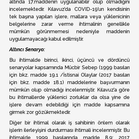
altında 17.maddenin uygulanabilir olup olmadığını
incelemektedir. Kılavuz’da COVID-19’un kendisinin
tek başına yapılan işlere, mallara veya yüklenicinin
belgelerine zarar verme ihtimalinin genellikle
mümkün görünmemesi nedeniyle maddenin
uygulamayacağı kabul edilmiştir.
Altıncı Senaryo:
Bu ihtimalde birinci, ikinci, üçüncü ve dördüncü
senaryolar kapsamında Mücbir Sebep (1999 basıları
için bkz. madde 19.1 /İstisnai Olaylar (2017 basıları
için bkz. madde 18.1) maddelerine başvurmanın
mümkün olup olmadığı incelenmiştir. Kılavuz’a göre
bu ihtimallerde yüklenici zorluklar da olsa yine de
işlere devam edebildiği için madde kapsamına
girmek zor gözükmektedir.
Diğer bir ihtimal olarak iş sahibinin önlem olarak
işlerin ilerleyişini durdurması ihtimali incelenmiştir. Bu
ihtimalde 1999 basılarında madde 8.9; 2017