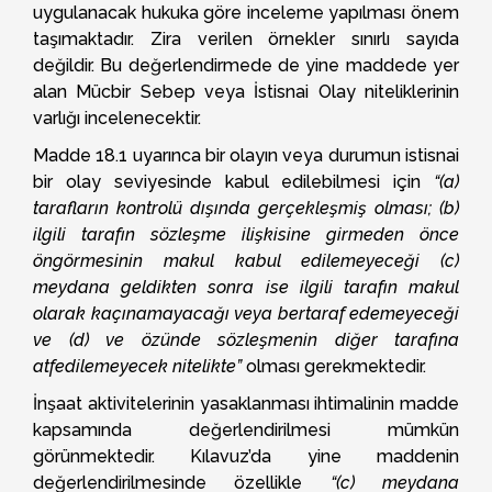
uygulanacak hukuka göre inceleme yapılması önem
taşımaktadır. Zira verilen örnekler sınırlı sayıda
değildir. Bu değerlendirmede de yine maddede yer
alan Mücbir Sebep veya İstisnai Olay niteliklerinin
varlığı incelenecektir.
Madde 18.1 uyarınca bir olayın veya durumun istisnai
bir olay seviyesinde kabul edilebilmesi için
“(a)
tarafların kontrolü dışında gerçekleşmiş olması; (b)
ilgili tarafın sözleşme ilişkisine girmeden önce
öngörmesinin makul kabul edilemeyeceği (c)
meydana geldikten sonra ise ilgili tarafın makul
olarak kaçınamayacağı veya bertaraf edemeyeceği
ve (d) ve özünde sözleşmenin diğer tarafına
atfedilemeyecek nitelikte”
olması gerekmektedir.
İnşaat aktivitelerinin yasaklanması ihtimalinin madde
kapsamında değerlendirilmesi mümkün
görünmektedir. Kılavuz’da yine maddenin
değerlendirilmesinde özellikle
“(c) meydana