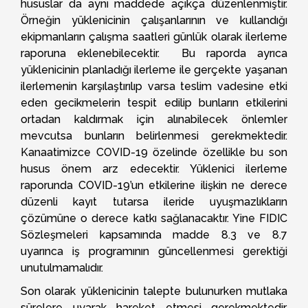
hususlar da aynı maddede açıkça düzenlenmiştir.
Örneğin yüklenicinin çalışanlarının ve kullandığı
ekipmanların çalışma saatleri günlük olarak ilerleme
raporuna eklenebilecektir. Bu raporda ayrıca
yüklenicinin planladığı ilerleme ile gerçekte yaşanan
ilerlemenin karşılaştırılıp varsa teslim vadesine etki
eden gecikmelerin tespit edilip bunların etkilerini
ortadan kaldırmak için alınabilecek önlemler
mevcutsa bunların belirlenmesi gerekmektedir.
Kanaatimizce COVID-19 özelinde özellikle bu son
husus önem arz edecektir. Yüklenici ilerleme
raporunda COVID-19’un etkilerine ilişkin ne derece
düzenli kayıt tutarsa ileride uyuşmazlıkların
çözümüne o derece katkı sağlanacaktır. Yine FIDIC
Sözleşmeleri kapsamında madde 8.3 ve 8.7
uyarınca iş programının güncellenmesi gerektiği
unutulmamalıdır.
Son olarak yüklenicinin talepte bulunurken mutlaka
sürelere uyarak hareket etmesi gerekmektedir.