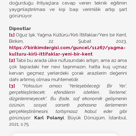
doğurduğu ihtiyaçlara cevap veren teknik eğitimin
yaygınlaştırılması ve kişi başı verimlilik artışı şart
görünüyor.
Dipnotlar
[1]
Oğuz Işık, Yağma Kültürü/Kirli İttifaklar/Yeni bir Kent,
Birikim, 22 Şubat 2023,
https://birikimdergisi.com/guncel/11267/yagma-
kulturu-kirli-ittifaklar-yeni-bir-kent
[2]
Tabii bu arada ülke nüfusundaki artışın, ama az ama
çok taşradaki her nevi taşınmazın, hatta kuş uçmaz
kervan geçmez yerlerdeki çorak arazilerin değerini
dahi artırmış olması muhtemeldir.
[3]
“Yoksulun amacı ‘Yerleşebileceği Bir Yer’,
gerçekleştirilecek; efendilerin istekleri, ‘İlerleme’,
dizginlenmeyecek”. Bu ifade, saf ekonomik gelişmenin
özünün, sosyal sarsıntı pahasına ilerlemenin
gerçekleştirilmesini, tartışmasız kabul eder gibi
görünüyor
:
Karl Polanyi
, Büyük Dönüşüm, İstanbul,
2021, s.75.