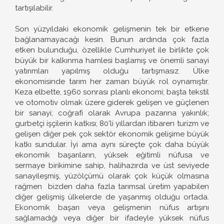
tartışılabilir.
Son yüzyıldaki ekonomik gelişmenin tek bir etkene
bağlanamayacağı kesin. Bunun ardında çok fazla
etken bulunduğu, özellikle Cumhuriyet ile birlikte çok
büyük bir kalkınma hamlesi başlamış ve önemli sanayi
yatırımları yapılmış olduğu tartışmasız. Ülke
ekonomisinde tarım her zaman büyük rol oynamıştır.
Keza elbette, 1960 sonrası planlı ekonomi; başta tekstil
ve otomotiv olmak üzere giderek gelişen ve güçlenen
bir sanayi; coğrafi olarak Avrupa pazarına yakınlık;
gurbetçi işçilerin katkısı; 80’li yıllardan itibaren turizm ve
gelişen diğer pek çok sektör ekonomik gelişime büyük
katkı sundular. İyi ama aynı süreçte çok daha büyük
ekonomik başarıların, yüksek eğitimli nüfusa ve
sermaye birikimine sahip, halihazırda ve üst seviyede
sanayileşmiş, yüzölçümü olarak çok küçük olmasına
rağmen bizden daha fazla tarımsal üretim yapabilen
diğer gelişmiş ülkelerde de yaşanmış olduğu ortada.
Ekonomik başarı veya gelişmenin nüfus artışını
sağlamadığı veya diğer bir ifadeyle yüksek nüfus