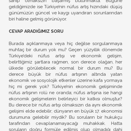
sahip olmaksızın başarmış bulunmakta. Bugüne
geldiğimizde ise Türkiye’nin nüfus artış hızındaki düşüş
günümüzün güncel ve kaygı uyandıran sorunlarından
biri haline gelmiş görünüyor.
CEVAP ARADIĞIMIZ SORU
Burada açıklanmaya veya hiç değilse sorgulanmaya
muhtaç bir durum yok mu? Geçen yüzyıllık dönemde
Türkiye’deki nüfus artışı ve ekonomik gelişim,
belirttiğimiz şartlara rağmen, son derece olağan, her
ülkede görülebilecek normal bir durum mu? Bu
derece büyük bir nüfus artışının altında yatan
ekonomik ve sosyolojik etkenler üzerine kafa yormaya
hiç mi gerek yok? Türkiye’nin ekonomik gelişiminde
nüfus artışının rolü ne oranda; nüfus artışına ise hangi
ekonomik gelişmelerin belirleyici bir katkısı olmuştur?
Bu derece bir nüfus artışı olmaksızın da aynı ekonomik
gelişimi elde edebilir; dünyanın en büyük 17. ekonomisi
durumuna gelebilir miydik? Bu soruların bir hukukçu
tarafından cevaplanamayacağı muhakkak. Hatta
soruların doğru formüle edilmiş olup olmadığı dahi