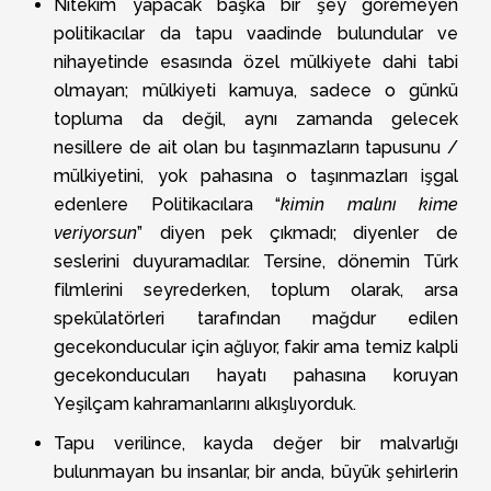
Nitekim yapacak başka bir şey göremeyen
politikacılar da tapu vaadinde bulundular ve
nihayetinde esasında özel mülkiyete dahi tabi
olmayan; mülkiyeti kamuya, sadece o günkü
topluma da değil, aynı zamanda gelecek
nesillere de ait olan bu taşınmazların tapusunu /
mülkiyetini, yok pahasına o taşınmazları işgal
edenlere Politikacılara “
kimin malını kime
veriyorsun
” diyen pek çıkmadı; diyenler de
seslerini duyuramadılar. Tersine, dönemin Türk
filmlerini seyrederken, toplum olarak, arsa
spekülatörleri tarafından mağdur edilen
gecekonducular için ağlıyor, fakir ama temiz kalpli
gecekonducuları hayatı pahasına koruyan
Yeşilçam kahramanlarını alkışlıyorduk.
Tapu verilince, kayda değer bir malvarlığı
bulunmayan bu insanlar, bir anda, büyük şehirlerin