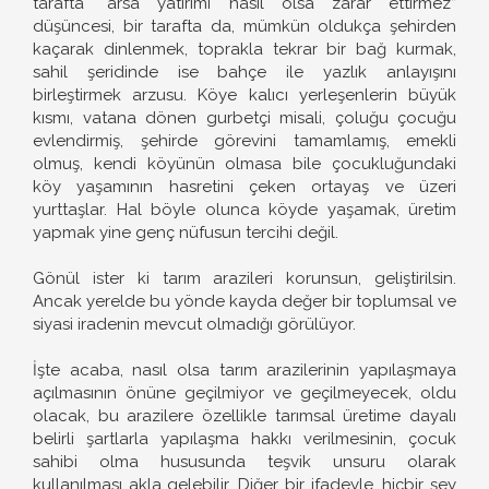
tarafta “arsa yatırımı nasıl olsa zarar ettirmez”
düşüncesi, bir tarafta da, mümkün oldukça şehirden
kaçarak dinlenmek, toprakla tekrar bir bağ kurmak,
sahil şeridinde ise bahçe ile yazlık anlayışını
birleştirmek arzusu. Köye kalıcı yerleşenlerin büyük
kısmı, vatana dönen gurbetçi misali, çoluğu çocuğu
evlendirmiş, şehirde görevini tamamlamış, emekli
olmuş, kendi köyünün olmasa bile çocukluğundaki
köy yaşamının hasretini çeken ortayaş ve üzeri
yurttaşlar. Hal böyle olunca köyde yaşamak, üretim
yapmak yine genç nüfusun tercihi değil.
Gönül ister ki tarım arazileri korunsun, geliştirilsin.
Ancak yerelde bu yönde kayda değer bir toplumsal ve
siyasi iradenin mevcut olmadığı görülüyor.
İşte acaba, nasıl olsa tarım arazilerinin yapılaşmaya
açılmasının önüne geçilmiyor ve geçilmeyecek, oldu
olacak, bu arazilere özellikle tarımsal üretime dayalı
belirli şartlarla yapılaşma hakkı verilmesinin, çocuk
sahibi olma hususunda teşvik unsuru olarak
kullanılması akla gelebilir. Diğer bir ifadeyle, hiçbir şey