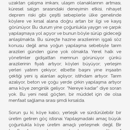
uzaktan çalışma imkanı, ulaşım olanaklarının artması,
küresel salgın sırasındaki deneyimin etkisi, nihayet
deprem riski gibi çeşitli sebeplerle ülke genelinde
köylere ve kırsal alana doğru artan bir ilgi ve kayış
görünüyor. Bu durum yine çoğunlukla yaygın ve çarpık
yapılaşmaya yol açıyor ve bunun böyle sürüp gideceği
anlaşılmakta. Bu süreçte hazine arazilerinin işgali söz
konusu değil ama yoğun yapılaşma sebebiyle tarım
arazileri günden güne yok olmakta. Yerel halk ve
yönetimler gidişattan memnun görünüyor çünkü
arazilerinin fiyatı artıyor; köyleri büyüyor; yerleşim
yerleri yatırım çekiyor; elbette başını yine inşaatın
çektiği yeni iş alanları açılıyor; istihdam artıyor. Tarım
azalıyor, beton ve çoğu yerde çirkin yapılaşma artıyor
ama köye zenginlik geliyor. “Nereye kadar” diye soran
yok. Bu yeni nesil göçten, bir müddet için de olsa
menfaat sağlama sırası şimdi kırsalda.
Sorun şu ki, köye kalıcı, yerleşik ve sürdürülebilir bir
üretim getiren göç istisnai. Yapılaşmadaki amaç büyük
çoğunlukla köye üretim amaçlı yerleşmek değil. Bir