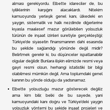
alması gerekiyordu. Elbette idareciler de, bu
iyiliklerinin karşığını alacaklardı. Nitekim
kamuoyunda yerleşik genel kanı, ülkedeki en
yaygın, sistematik ve halk nezdinde diğerlerine
kıyasla maalesef mazur görülebilen yolsuzluk
türünün de inşaat izinleri suretiyle gerçekleştiği;
Türkiye’de siyasetin finansmanının dahi esasında
bu şekilde sağlandığı yönünde değil midir?
Belirtmek gerekir ki, bu düşünceler ispatlanabilir
olgular değildir. Bunlara ilişkin elimizde resmi veya
gayri resmi olsun, herhangi istatistiki bir bilgi
olabilmesi mümkün değil. Ama toplumdaki genel
kanının bu yönde olduğu da yadsınamaz.
Elbette yolsuzluğu mazur gösterecek değiliz
ama kim bilir, belki de bu sayede, yani
kamuoyundaki kanı doğru ve Türkiye’deki yaygın
yolsuzluk yöntemi bu şekide inşaat projeleri ve