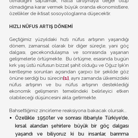
olmadığını saptamak, hatta tartışmaya değer olup
olmadığına karar vermek büyük oranda ekonomistlere,
özellikler de iktisat sosoyologlarına düşecektir.
HIZLI NÜFUS ARTIŞ DÖNEMİ
Geçtiğimiz yüzyıldaki hızlı nüfus artışının yaşandığı
dönem, zamansal olarak bir diğer süreçle, yani göç
dalgası, gecekondulaşma ve sonrasında yaşanan
gelişmelerle örtüşmekte. Bu örtüşme, esasında bugün
kırk yaş üstü nüfusun bizzat şahit olduğu ve Oğuz Işık’ın
kentleşme sorunları açısından çarpıcı bir şekilde göz
önüne serdiği bu sürecin
[1]
, aynı zamanda ülkemizdeki
nüfus artışının ve bu nüfus artışının desteklediği
ekonomik gelişmenin temelindeki belirleyici etken
olabileceği düşüncesini akla getirmekte.
Bahsettiğimiz zincirleme reaksiyona bakacak olursak...
Özellikle 1950’ler ve sonrası itibariyle Türkiye’de,
kırsal alandan şehirlere büyük bir göç dalgası
yaşandı ve biliyoruz ki bu insanlar, barınma