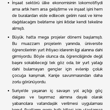
İnşaat sektörü ülke ekonomisinin lokomotifiydi
ama artık hem arsa geliştirme ve inşaat işini hem
de buralardan elde edilecek gelirin nasıl ve kime
dağıtılacağını belirleme işini iktidar kendi tekeline
almıştı.
Büyük, hatta mega projeler dönemi başlamıştı.
Bu muazzam projelerin yanında, üniversite
öğrencilerinin yurt ihtiyacı idarenin ilgi alanına dahi
girmiyordu. Böyle olunca da, öğrenciliğinde değil
başını sokabileceği tek göz oda, bir yurt yatağı
dahi bulamayan gençler için evlenip çoluk
çocuğa karışmak, Kanije savunmasından daha
zorlu görünüyordu.
Suriye’de yaşanan iç savaşın yol açtığı göç
dalgası ve taşınmaz alımına dayalı olarak
yabancılara vatandaşlık verilmesi uygulaması
konut fiyatlarını geniş halk kitlesi için ulaşılamaz