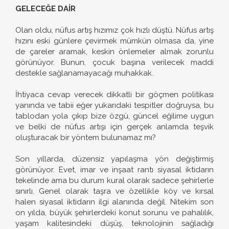
GELECEĞE DAİR
Olan oldu, nüfus artış hızımız çok hızlı düştü. Nüfus artış
hızını eski günlere çevirmek mümkün olmasa da, yine
de çareler aramak, keskin önlemeler almak zorunlu
görünüyor. Bunun, çocuk başına verilecek maddi
destekle sağlanamayacağı muhakkak.
İhtiyaca cevap verecek dikkatli bir göçmen politikası
yanında ve tabii eğer yukarıdaki tespitler doğruysa, bu
tablodan yola çıkıp bize özgü, güncel eğilime uygun
ve belki de nüfus artışı için gerçek anlamda teşvik
oluşturacak bir yöntem bulunamaz mı?
Son yıllarda, düzensiz yapılaşma yön değiştirmiş
görünüyor. Evet, imar ve inşaat rantı siyasal iktidarın
tekelinde ama bu durum kural olarak sadece şehirlerle
sınırlı. Genel olarak taşra ve özellikle köy ve kırsal
halen siyasal iktidarın ilgi alanında değil. Nitekim son
on yılda, büyük şehirlerdeki konut sorunu ve pahalılık,
yaşam kalitesindeki düşüş, teknolojinin sağladığı