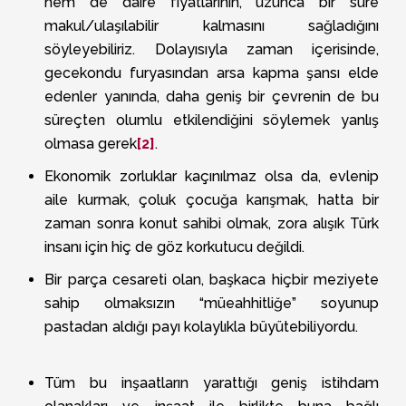
hem de daire fiyatlarının, uzunca bir süre
makul/ulaşılabilir kalmasını sağladığını
söyleyebiliriz. Dolayısıyla zaman içerisinde,
gecekondu furyasından arsa kapma şansı elde
edenler yanında, daha geniş bir çevrenin de bu
süreçten olumlu etkilendiğini söylemek yanlış
olmasa gerek
[2]
.
Ekonomik zorluklar kaçınılmaz olsa da, evlenip
aile kurmak, çoluk çocuğa karışmak, hatta bir
zaman sonra konut sahibi olmak, zora alışık Türk
insanı için hiç de göz korkutucu değildi.
Bir parça cesareti olan, başkaca hiçbir meziyete
sahip olmaksızın “müeahhitliğe” soyunup
pastadan aldığı payı kolaylıkla büyütebiliyordu.
Tüm bu inşaatların yarattığı geniş istihdam