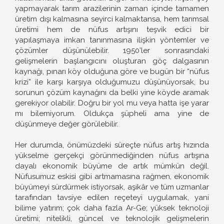
yapmayarak tarım arazilerinin zaman içinde tamamen
üretim dışı kalmasına seyirci kalmaktansa, hem tarımsal
üretimi hem de nüfus artışını teşvik edici bir
yapılaşmaya imkan tanınmasına ilişkin yöntemler ve
çözümler düşünülebilir. 1950’ler sonrasındaki
gelişmelerin başlangıcını oluşturan göç dalgasının
kaynağı, pınarı köy olduğuna göre ve bugün bir “nüfus
krizi” ile karşı karşıya olduğumuzu düşünüyorsak, bu
sorunun çözüm kaynağını da belki yine köyde aramak
gerekiyor olabilir. Doğru bir yol mu veya hatta işe yarar
mı bilemiyorum. Oldukça şüpheli ama yine de
düşünmeye değer görülebilir.
Her durumda, önümüzdeki süreçte nüfus artış hızında
yükselme gerçekçi görünmediğinden nüfus artışına
dayalı ekonomik büyüme de artık mümkün değil.
Nüfusumuz eskisi gibi artmamasına rağmen, ekonomik
büyümeyi sürdürmek istiyorsak, aşikâr ve tüm uzmanlar
tarafından tavsiye edilen reçeteyi uygulamak, yani
bilime yatırım; çok daha fazla Ar-Ge; yüksek teknoloji
üretimi; nitelikli, güncel ve teknolojik gelişmelerin