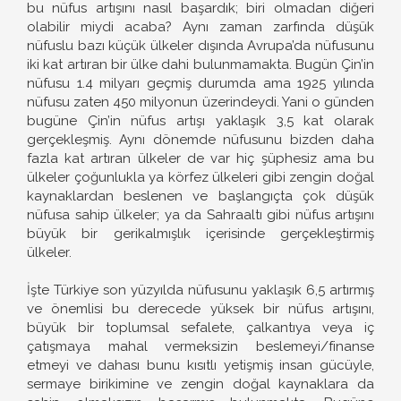
bu nüfus artışını nasıl başardık; biri olmadan diğeri
olabilir miydi acaba? Aynı zaman zarfında düşük
nüfuslu bazı küçük ülkeler dışında Avrupa’da nüfusunu
iki kat artıran bir ülke dahi bulunmamakta. Bugün Çin’in
nüfusu 1.4 milyarı geçmiş durumda ama 1925 yılında
nüfusu zaten 450 milyonun üzerindeydi. Yani o günden
bugüne Çin’in nüfus artışı yaklaşık 3,5 kat olarak
gerçekleşmiş. Aynı dönemde nüfusunu bizden daha
fazla kat artıran ülkeler de var hiç şüphesiz ama bu
ülkeler çoğunlukla ya körfez ülkeleri gibi zengin doğal
kaynaklardan beslenen ve başlangıçta çok düşük
nüfusa sahip ülkeler; ya da Sahraaltı gibi nüfus artışını
büyük bir gerikalmışlık içerisinde gerçekleştirmiş
ülkeler.
İşte Türkiye son yüzyılda nüfusunu yaklaşık 6,5 artırmış
ve önemlisi bu derecede yüksek bir nüfus artışını,
büyük bir toplumsal sefalete, çalkantıya veya iç
çatışmaya mahal vermeksizin beslemeyi/finanse
etmeyi ve dahası bunu kısıtlı yetişmiş insan gücüyle,
sermaye birikimine ve zengin doğal kaynaklara da